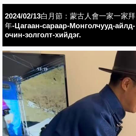
2024/02/13白月節：蒙古人會一家一家拜
年-Цагаан-сараар-Монголчууд-айлд-
очин-золголт-хийдэг.