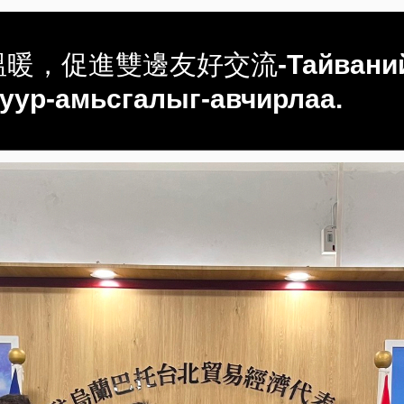
暖，促進雙邊友好交流-Тайваний-сай
уур-амьсгалыг-авчирлаа.