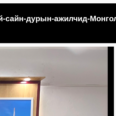
н-дурын-ажилчид-Монгол