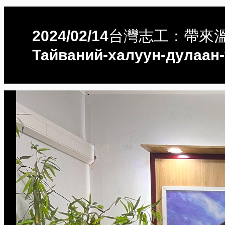
2024/02/14台灣志工：帶來溫
Тайваний-халуун-дулаан-