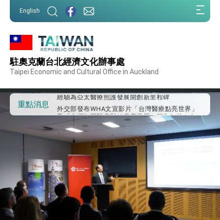
:::
English
:::
外交部重要言論
駐奧克蘭台北經濟文化辦事處
我國政府將在美國亞利桑納州設立「駐鳳凰城辦
事處」，進一步深化台美交流合作
Taipei Economic and Cultural Office in Auckland
第一屆亞太在宅醫療大會開幕 總統盼分享臺灣
經驗為亞太醫療照護發展開創新里程碑
外交部發布WHA文宣影片「台灣醫療點亮世界」
重點消息
及「台灣智慧醫療與健康產業展」預告短片，向
世界展現台灣守護全球健康的創新能量
總統出訪史瓦帝尼返國談話 強調臺灣人有權利
走向世界 盼與理念相近國家共同維護國際秩序
堅定走向世界 賴總統抵達史瓦帝尼王國進行國是
訪問
總統與五院院長新春茶敘 盼化分歧為團結、為
國家邁出合作第一步
總統農曆春節談話
台美貿易協議完成簽署達成6大目標、創5大歷史
性突破 總統強調將以3大面向加速臺灣經濟轉型
升級 籲請立院全力支持並盡速通過
臺美簽署「對等貿易協定」確立對等關稅15%且不