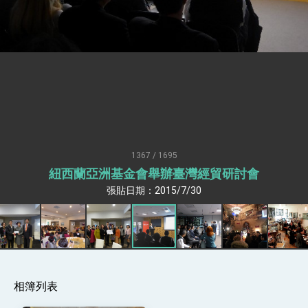
疊加 我輸美2072項產品豁免對等關稅
總統接受「法新社」（AFP）專訪內容
外交部長林佳龍於《外交事務》撰文指出：自由
世界 需要台灣，團結合作方能守護繁榮
外交部長林佳龍出席《台灣光華雜誌》50週年慶
「見證蛻變，分享世界的光華」開幕式，期許數
位轉 型迎向下個50年
總統主持「台美經濟繁榮夥伴對話」記者會 說
明臺美合作三大戰略方向 盼與民主夥伴共同引
領 下一個世代的繁榮
外交部長林佳龍接受印尼「時代雜誌」專訪，闡
述印太安全局勢，籲深化台印尼半導體供應鏈合
1367 / 1695
作
外交部長林佳龍午宴歡迎美國聯邦參議員蓋耶哥
紐西蘭亞洲基金會舉辦臺灣經貿研討會
訪問團
張貼日期：2015/7/30
外交部長林佳龍接見美國智庫「德國馬歇爾基金
會」訪問團一行，深化跨大西洋戰略夥伴關係
臺美經貿談判獲階段性成果 卓揆期勉爭取時間完
成「臺美對等貿易協定」簽署
卓揆：臺美關稅談判階段性結果有助臺灣取得有
利戰略地位 全力支持「臺美對等貿易協定」簽署
外交部與數位發展部攜手合作，整合台灣雄厚數
位實力，達成固邦榮邦目標
相簿列表
外交部長林佳龍主持第35次「參與亞太經濟合作