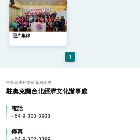
策略小組」跨部會會議
民調顯示多數國人滿意政府外交表現，高度支持
「總合外交」與台歐美日關係深化
總統以「韌性之島，希望之光」為題發表2026新
年談話
總統主持「守護民主台灣國安行動方案」記者
照片集錦
會 強調以實力守護台海和平 以決心掌握國家
命運
變局中 奮起的新臺灣 總統發表國慶演說
1
總統發表執政周年談話 盼面對未來挑戰 堅持
團結 迎風轉型 穩健前行
賴總統就職演說影片
中華民國外交部 版權所有
總統重要談話
駐奧克蘭台北經濟文化辦事處
外交部重要言論
電話
我國政府將在美國亞利桑納州設立「駐鳳凰城辦
事處」，進一步深化台美交流合作
+64-9-303-3903
傳真
+64-9-302-3399