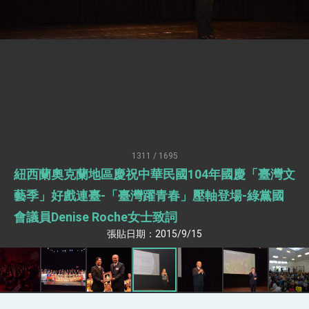
臺美簽署「對等貿易協定」確立對等關稅15%且不
疊加 我輸美2072項產品豁免對等關稅
總統接受「法新社」（AFP）專訪內容
外交部長林佳龍於《外交事務》撰文指出：自由
世界 需要台灣，團結合作方能守護繁榮
外交部長林佳龍出席《台灣光華雜誌》50週年慶
「見證蛻變，分享世界的光華」開幕式，期許數
位轉 型迎向下個50年
總統主持「台美經濟繁榮夥伴對話」記者會 說
明臺美合作三大戰略方向 盼與民主夥伴共同引
領 下一個世代的繁榮
外交部長林佳龍接受印尼「時代雜誌」專訪，闡
述印太安全局勢，籲深化台印尼半導體供應鏈合
1311 / 1695
作
外交部長林佳龍午宴歡迎美國聯邦參議員蓋耶哥
紐西蘭奧克蘭地區慶祝中華民國104年國慶「臺灣文
訪問團
藝季」好戲連臺-「臺灣躍青春」壓軸登場-綠黨國
外交部長林佳龍接見美國智庫「德國馬歇爾基金
會」訪問團一行，深化跨大西洋戰略夥伴關係
會議員Denise Roche女士致詞
臺美經貿談判獲階段性成果 卓揆期勉爭取時間完
張貼日期：2015/9/15
成「臺美對等貿易協定」簽署
卓揆：臺美關稅談判階段性結果有助臺灣取得有
利戰略地位 全力支持「臺美對等貿易協定」簽署
外交部與數位發展部攜手合作，整合台灣雄厚數
位實力，達成固邦榮邦目標
外交部長林佳龍主持第35次「參與亞太經濟合作