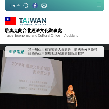
:::
English
:::
外交部重要言論
駐奧克蘭台北經濟文化辦事處
我國政府將在美國亞利桑納州設立「駐鳳凰城辦
Taipei Economic and Cultural Office in Auckland
事處」，進一步深化台美交流合作
第一屆亞太在宅醫療大會開幕 總統盼分享臺灣
經驗為亞太醫療照護發展開創新里程碑
重點消息
外交部發布WHA文宣影片「台灣醫療點亮世界」
及「台灣智慧醫療與健康產業展」預告短片，向
世界展現台灣守護全球健康的創新能量
總統出訪史瓦帝尼返國談話 強調臺灣人有權利
走向世界 盼與理念相近國家共同維護國際秩序
堅定走向世界 賴總統抵達史瓦帝尼王國進行國是
訪問
總統與五院院長新春茶敘 盼化分歧為團結、為
國家邁出合作第一步
總統農曆春節談話
台美貿易協議完成簽署達成6大目標、創5大歷史
性突破 總統強調將以3大面向加速臺灣經濟轉型
升級 籲請立院全力支持並盡速通過