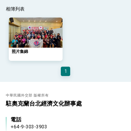
策略小組」跨部會會議
相簿列表
民調顯示多數國人滿意政府外交表現，高度支持
「總合外交」與台歐美日關係深化
總統以「韌性之島，希望之光」為題發表2026新
年談話
總統主持「守護民主台灣國安行動方案」記者
會 強調以實力守護台海和平 以決心掌握國家
命運
變局中 奮起的新臺灣 總統發表國慶演說
照片集錦
總統發表執政周年談話 盼面對未來挑戰 堅持
團結 迎風轉型 穩健前行
1
賴總統就職演說影片
總統重要談話
中華民國外交部 版權所有
外交部重要言論
駐奧克蘭台北經濟文化辦事處
我國政府將在美國亞利桑納州設立「駐鳳凰城辦
事處」，進一步深化台美交流合作
電話
+64-9-303-3903