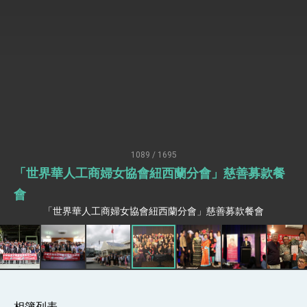
性突破 總統強調將以3大面向加速臺灣經濟轉型
升級 籲請立院全力支持並盡速通過
臺美簽署「對等貿易協定」確立對等關稅15%且不
疊加 我輸美2072項產品豁免對等關稅
總統接受「法新社」（AFP）專訪內容
外交部長林佳龍於《外交事務》撰文指出：自由
世界 需要台灣，團結合作方能守護繁榮
外交部長林佳龍出席《台灣光華雜誌》50週年慶
「見證蛻變，分享世界的光華」開幕式，期許數
位轉 型迎向下個50年
總統主持「台美經濟繁榮夥伴對話」記者會 說
明臺美合作三大戰略方向 盼與民主夥伴共同引
1089 / 1695
領 下一個世代的繁榮
外交部長林佳龍接受印尼「時代雜誌」專訪，闡
「世界華人工商婦女協會紐西蘭分會」慈善募款餐
述印太安全局勢，籲深化台印尼半導體供應鏈合
作
外交部長林佳龍午宴歡迎美國聯邦參議員蓋耶哥
會
訪問團
「世界華人工商婦女協會紐西蘭分會」慈善募款餐會
外交部長林佳龍接見美國智庫「德國馬歇爾基金
會」訪問團一行，深化跨大西洋戰略夥伴關係
臺美經貿談判獲階段性成果 卓揆期勉爭取時間完
成「臺美對等貿易協定」簽署
卓揆：臺美關稅談判階段性結果有助臺灣取得有
利戰略地位 全力支持「臺美對等貿易協定」簽署
外交部與數位發展部攜手合作，整合台灣雄厚數
相簿列表