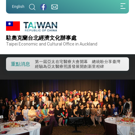
:::
English
:::
駐奧克蘭台北經濟文化辦事處
外交部重要言論
Taipei Economic and Cultural Office in Auckland
我國政府將在美國亞利桑納州設立「駐鳳凰城辦
事處」，進一步深化台美交流合作
第一屆亞太在宅醫療大會開幕 總統盼分享臺灣
重點消息
經驗為亞太醫療照護發展開創新里程碑
外交部發布WHA文宣影片「台灣醫療點亮世界」
及「台灣智慧醫療與健康產業展」預告短片，向
世界展現台灣守護全球健康的創新能量
總統出訪史瓦帝尼返國談話 強調臺灣人有權利
走向世界 盼與理念相近國家共同維護國際秩序
堅定走向世界 賴總統抵達史瓦帝尼王國進行國是
訪問
總統與五院院長新春茶敘 盼化分歧為團結、為
國家邁出合作第一步
總統農曆春節談話
台美貿易協議完成簽署達成6大目標、創5大歷史