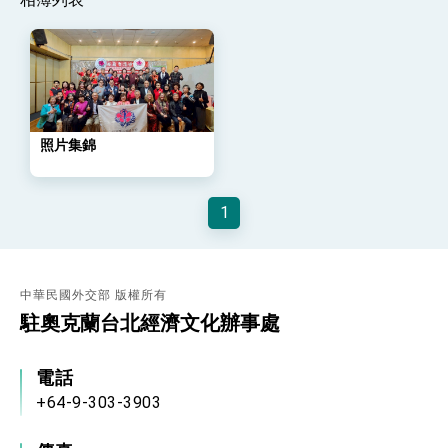
位實力，達成固邦榮邦目標
外交部長林佳龍主持第35次「參與亞太經濟合作
策略小組」跨部會會議
民調顯示多數國人滿意政府外交表現，高度支持
「總合外交」與台歐美日關係深化
總統以「韌性之島，希望之光」為題發表2026新
年談話
照片集錦
總統主持「守護民主台灣國安行動方案」記者
會 強調以實力守護台海和平 以決心掌握國家
命運
變局中 奮起的新臺灣 總統發表國慶演說
1
總統發表執政周年談話 盼面對未來挑戰 堅持
團結 迎風轉型 穩健前行
賴總統就職演說影片
中華民國外交部 版權所有
總統重要談話
駐奧克蘭台北經濟文化辦事處
外交部重要言論
電話
我國政府將在美國亞利桑納州設立「駐鳳凰城辦
+64-9-303-3903
事處」，進一步深化台美交流合作