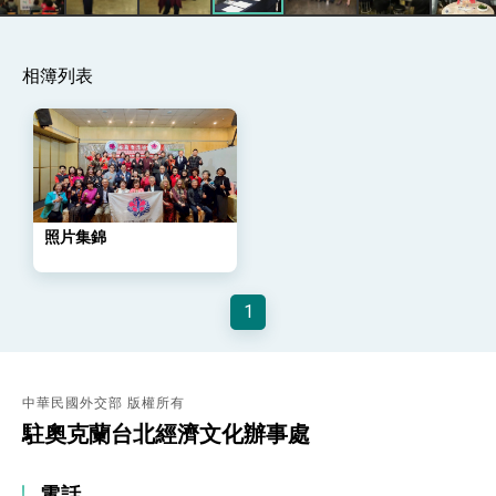
利戰略地位 全力支持「臺美對等貿易協定」簽署
外交部與數位發展部攜手合作，整合台灣雄厚數
位實力，達成固邦榮邦目標
相簿列表
外交部長林佳龍主持第35次「參與亞太經濟合作
策略小組」跨部會會議
民調顯示多數國人滿意政府外交表現，高度支持
「總合外交」與台歐美日關係深化
總統以「韌性之島，希望之光」為題發表2026新
年談話
總統主持「守護民主台灣國安行動方案」記者
會 強調以實力守護台海和平 以決心掌握國家
照片集錦
命運
變局中 奮起的新臺灣 總統發表國慶演說
總統發表執政周年談話 盼面對未來挑戰 堅持
1
團結 迎風轉型 穩健前行
賴總統就職演說影片
總統重要談話
中華民國外交部 版權所有
駐奧克蘭台北經濟文化辦事處
外交部重要言論
我國政府將在美國亞利桑納州設立「駐鳳凰城辦
電話
事處」，進一步深化台美交流合作