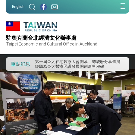
:::
English
:::
駐奧克蘭台北經濟文化辦事處
外交部重要言論
Taipei Economic and Cultural Office in Auckland
我國政府將在美國亞利桑納州設立「駐鳳凰城辦
事處」，進一步深化台美交流合作
第一屆亞太在宅醫療大會開幕 總統盼分享臺灣
重點消息
經驗為亞太醫療照護發展開創新里程碑
外交部發布WHA文宣影片「台灣醫療點亮世界」
及「台灣智慧醫療與健康產業展」預告短片，向
世界展現台灣守護全球健康的創新能量
總統出訪史瓦帝尼返國談話 強調臺灣人有權利
走向世界 盼與理念相近國家共同維護國際秩序
堅定走向世界 賴總統抵達史瓦帝尼王國進行國是
訪問
總統與五院院長新春茶敘 盼化分歧為團結、為
國家邁出合作第一步
總統農曆春節談話
台美貿易協議完成簽署達成6大目標、創5大歷史