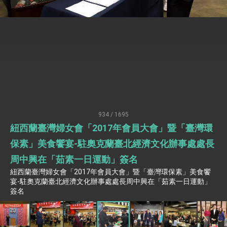
性突破 總統強調將以3大面向加速臺灣經濟轉型
升級 籲請立院全力支持並盡速通過
臺美簽署「對等貿易協定」確立對等關稅15%且不
疊加 我輸美2072項產品豁免對等關稅
總統接受「法新社」（AFP）專訪內容
外交部長林佳龍於《外交事務》撰文指出：自由
世界 需要台灣，團結合作方能守護繁榮
外交部長林佳龍出席《台灣光華雜誌》50週年慶
「見證蛻變，分享世界的光華」開幕式，期許數
位轉 型迎向下個50年
總統主持「台美經濟繁榮夥伴對話」記者會 說
明臺美合作三大戰略方向 盼與民主夥伴共同引
934 / 1695
領 下一個世代的繁榮
外交部長林佳龍接受印尼「時代雜誌」專訪，闡
紐西蘭臺灣婦女會「2017年會員大會」暨「臺灣環
述印太安全局勢，籲深化台印尼半導體供應鏈合
作
副總統接見美參議員蓋耶哥 強調美國是臺灣重
保素」美食饗宴-駐奧克蘭臺北經濟文化辦事處處長
要合作夥伴
周中興在「茹素一日運動」簽名
外交部長林佳龍午宴歡迎美國聯邦參議員蓋耶哥
訪問團
紐西蘭臺灣婦女會「2017年會員大會」暨「臺灣環保素」美食饗
外交部長林佳龍接見美國智庫「德國馬歇爾基金
宴-駐奧克蘭臺北經濟文化辦事處處長周中興在「茹素一日運動」
會」訪問團一行，深化跨大西洋戰略夥伴關係
簽名
臺美經貿談判獲階段性成果 卓揆期勉爭取時間完
成「臺美對等貿易協定」簽署
卓揆：臺美關稅談判階段性結果有助臺灣取得有