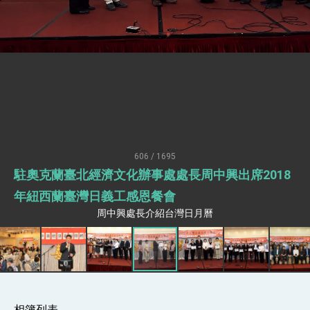
升級 籲請立院全力支持並盡速通過
臺美簽署「對等貿易協定」確立對等關稅15%且不
疊加 我輸美2072項產品豁免對等關稅
總統接受「法新社」（AFP）專訪內容
外交部長林佳龍於《外交事務》撰文指出：自由
世界 需要台灣，團結合作方能守護繁榮
外交部長林佳龍出席《台灣光華雜誌》50週年慶
「見證蛻變，分享世界的光華」開幕式，期許數
位轉 型迎向下個50年
總統主持「台美經濟繁榮夥伴對話」記者會 說
明臺美合作三大戰略方向 盼與民主夥伴共同引
領 下一個世代的繁榮
外交部長林佳龍接受印尼「時代雜誌」專訪，闡
606 / 1695
述印太安全局勢，籲深化台印尼半導體供應鏈合
駐奧克蘭臺北經濟文化辦事處處長周中興出席2018
作
副總統接見美參議員蓋耶哥 強調美國是臺灣重
要合作夥伴
年紐西蘭臺灣日義工感恩餐會
外交部長林佳龍午宴歡迎美國聯邦參議員蓋耶哥
周中興處長介紹台灣日月曆
訪問團
外交部長林佳龍接見美國智庫「德國馬歇爾基金
會」訪問團一行，深化跨大西洋戰略夥伴關係
臺美經貿談判獲階段性成果 卓揆期勉爭取時間完
成「臺美對等貿易協定」簽署
卓揆：臺美關稅談判階段性結果有助臺灣取得有
利戰略地位 全力支持「臺美對等貿易協定」簽署
相簿列表