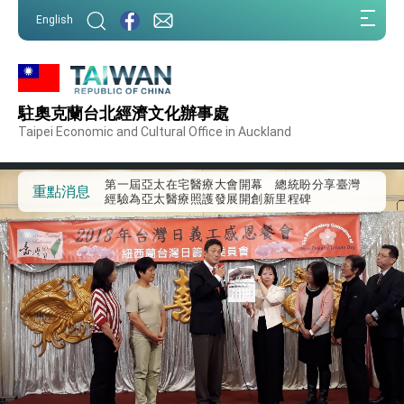
:::
English
:::
外交部重要言論
駐奧克蘭台北經濟文化辦事處
Taipei Economic and Cultural Office in Auckland
我國政府將在美國亞利桑納州設立「駐鳳凰城辦
事處」，進一步深化台美交流合作
第一屆亞太在宅醫療大會開幕 總統盼分享臺灣
經驗為亞太醫療照護發展開創新里程碑
重點消息
外交部發布WHA文宣影片「台灣醫療點亮世界」
及「台灣智慧醫療與健康產業展」預告短片，向
世界展現台灣守護全球健康的創新能量
總統出訪史瓦帝尼返國談話 強調臺灣人有權利
走向世界 盼與理念相近國家共同維護國際秩序
堅定走向世界 賴總統抵達史瓦帝尼王國進行國是
訪問
總統與五院院長新春茶敘 盼化分歧為團結、為
國家邁出合作第一步
總統農曆春節談話
台美貿易協議完成簽署達成6大目標、創5大歷史
性突破 總統強調將以3大面向加速臺灣經濟轉型