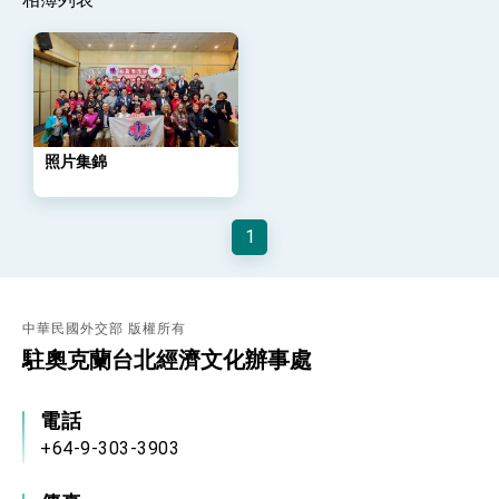
外交部與數位發展部攜手合作，整合台灣雄厚數
位實力，達成固邦榮邦目標
外交部長林佳龍主持第35次「參與亞太經濟合作
策略小組」跨部會會議
民調顯示多數國人滿意政府外交表現，高度支持
「總合外交」與台歐美日關係深化
總統以「韌性之島，希望之光」為題發表2026新
照片集錦
年談話
總統主持「守護民主台灣國安行動方案」記者
會 強調以實力守護台海和平 以決心掌握國家
命運
1
變局中 奮起的新臺灣 總統發表國慶演說
總統發表執政周年談話 盼面對未來挑戰 堅持
團結 迎風轉型 穩健前行
中華民國外交部 版權所有
賴總統就職演說影片
駐奧克蘭台北經濟文化辦事處
總統重要談話
電話
外交部重要言論
+64-9-303-3903
我國政府將在美國亞利桑納州設立「駐鳳凰城辦
事處」，進一步深化台美交流合作