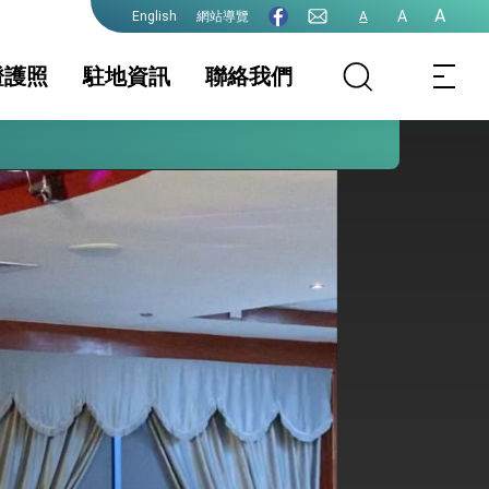
A
A
網站導覽
A
English
證護照
駐地資訊
聯絡我們
護全球健康的創新能量
務公告
地基本資料
護照
簽證及入境須知
文件證明
生活資訊
證
保及性平諮詢機
入出境(含大陸地區
行事曆
人民赴臺)
院全力支持並盡速通過