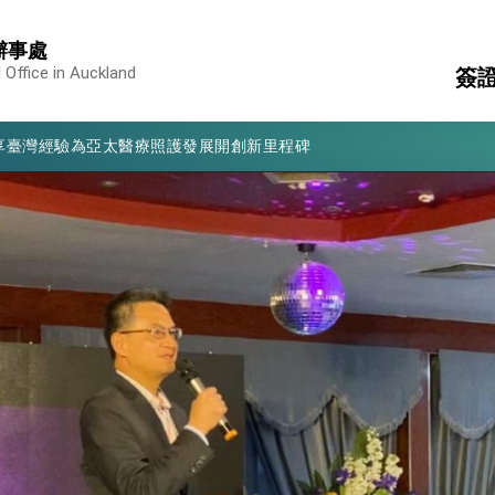
辦事處
凰城辦事處」，進一步深化台美交流合作
 Office in Auckland
簽
享臺灣經驗為亞太醫療照護發展開創新里程碑
亮世界」及「台灣智慧醫療與健康產業展」預告短片，向世界展現台灣守
領
駐
有權利走向世界 盼與理念相近國家共同維護國際秩序
簽
消
構
行國是訪問
結、為國家邁出合作第一步
大歷史性突破 總統強調將以3大面向加速臺灣經濟轉型升級 籲請立
%且不疊加 我輸美2072項產品豁免對等關稅