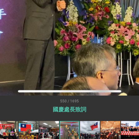
：自由世界 需要台灣，團結合作方能守護繁榮
外交部長林佳龍出席《台灣光華雜誌》50週年慶「見證蛻變，分享世界的光華」開幕
會 說明臺美合作三大戰略方向 盼與民主夥伴共同引領 下一個世代的
訪，闡述印太安全局勢，籲深化台印尼半導體供應鏈合作
蓋耶哥訪問團
爾基金會」訪問團一行，深化跨大西洋戰略夥伴關係
時間完成「臺美對等貿易協定」簽署
取得有利戰略地位 全力支持「臺美對等貿易協定」簽署
雄厚數位實力，達成固邦榮邦目標
550 / 1695
國慶處長致詞
濟合作策略小組」跨部會會議
度支持「總合外交」與台歐美日關係深化
總統以「韌性之島，希望之光」為題發表2026新 年談話