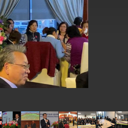
式，期許數位轉 型迎向下個50年
繁榮