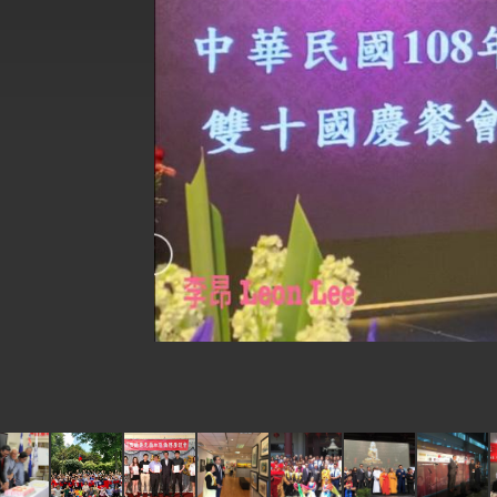
外交部長林佳龍於《外交事務》撰文指出
總統主持「台美經濟繁榮夥伴對話」記者
外交部長林佳龍接受印尼「時代雜誌」專
外交部長林佳龍午宴歡迎美國聯邦參議員
外交部長林佳龍接見美國智庫「德國馬歇
臺美經貿談判獲階段性成果 卓揆期勉爭取
卓揆：臺美關稅談判階段性結果有助臺灣
外交部與數位發展部攜手合作，整合台灣
外交部長林佳龍主持第35次「參與亞太經
民調顯示多數國人滿意政府外交表現，高