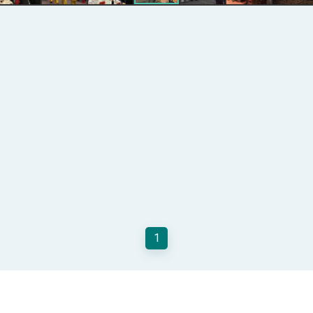
記者會 強調以實力守護台海和平 以決心掌握國家命運
說
 堅持團結 迎風轉型 穩健前行
凰城辦事處」，進一步深化台美交流合作
1