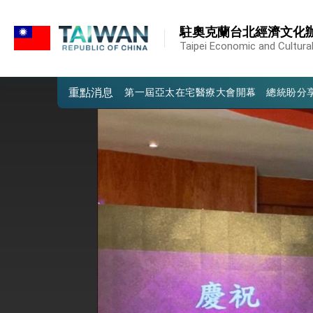
:::
外交部重要言論
:::
駐奧克蘭台北經濟文化
我國政府將在美國亞利桑納州設立「駐鳳
Taipei Economic and Cultural
第一屆亞太在宅醫療大會開幕 總統盼分
重點消息
外交部發布WHA文宣影片「台灣醫療點
總統出訪史瓦帝尼返國談話 強調臺灣人
堅定走向世界 賴總統抵達史瓦帝尼王國進
總統與五院院長新春茶敘 盼化分歧為團
總統農曆春節談話
台美貿易協議完成簽署達成6大目標、創5
臺美簽署「對等貿易協定」確立對等關稅15
總統接受「法新社」（AFP）專訪內容