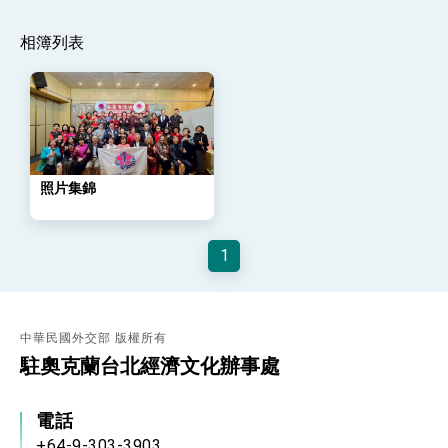
策略小組」跨部會會議
民調顯示多數國人滿意政府外交表現，高度支持
相簿列表
「總合外交」與台歐美日關係深化
總統以「韌性之島，希望之光」為題發表2026新
年談話
總統主持「守護民主台灣國安行動方案」記者
會 強調以實力守護台海和平 以決心掌握國家
命運
變局中 奮起的新臺灣 總統發表國慶演說
照片集錦
總統發表執政周年談話 盼面對未來挑戰 堅持
團結 迎風轉型 穩健前行
賴總統就職演說影片
1
總統重要談話
外交部重要言論
中華民國外交部 版權所有
我國政府將在美國亞利桑納州設立「駐鳳凰城辦
駐奧克蘭台北經濟文化辦事處
事處」，進一步深化台美交流合作
電話
+64-9-303-3903