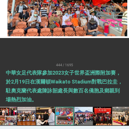
疊加 我輸美2072項產品豁免對等關稅
總統接受「法新社」（AFP）專訪內容
外交部長林佳龍於《外交事務》撰文指出：自由
世界 需要台灣，團結合作方能守護繁榮
外交部長林佳龍出席《台灣光華雜誌》50週年慶
「見證蛻變，分享世界的光華」開幕式，期許數
位轉 型迎向下個50年
總統主持「台美經濟繁榮夥伴對話」記者會 說
明臺美合作三大戰略方向 盼與民主夥伴共同引
領 下一個世代的繁榮
外交部長林佳龍接受印尼「時代雜誌」專訪，闡
述印太安全局勢，籲深化台印尼半導體供應鏈合
444 / 1695
作
外交部長林佳龍午宴歡迎美國聯邦參議員蓋耶哥
中華女足代表隊參加2023女子世界盃洲際附加賽，
訪問團
外交部長林佳龍接見美國智庫「德國馬歇爾基金
於2月19日在漢爾頓Waikato Stadium對戰巴拉圭，
會」訪問團一行，深化跨大西洋戰略夥伴關係
駐奧克蘭代表處陳詠韶處長與數百名僑胞及鄉親到
臺美經貿談判獲階段性成果 卓揆期勉爭取時間完
成「臺美對等貿易協定」簽署
場熱烈加油。
卓揆：臺美關稅談判階段性結果有助臺灣取得有
利戰略地位 全力支持「臺美對等貿易協定」簽署
外交部與數位發展部攜手合作，整合台灣雄厚數
位實力，達成固邦榮邦目標
外交部長林佳龍主持第35次「參與亞太經濟合作