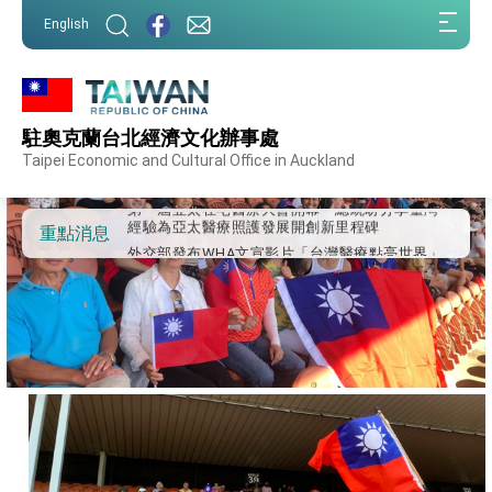
:::
English
:::
外交部重要言論
駐奧克蘭台北經濟文化辦事處
我國政府將在美國亞利桑納州設立「駐鳳凰城辦
事處」，進一步深化台美交流合作
Taipei Economic and Cultural Office in Auckland
第一屆亞太在宅醫療大會開幕 總統盼分享臺灣
經驗為亞太醫療照護發展開創新里程碑
外交部發布WHA文宣影片「台灣醫療點亮世界」
重點消息
及「台灣智慧醫療與健康產業展」預告短片，向
世界展現台灣守護全球健康的創新能量
總統出訪史瓦帝尼返國談話 強調臺灣人有權利
走向世界 盼與理念相近國家共同維護國際秩序
堅定走向世界 賴總統抵達史瓦帝尼王國進行國是
訪問
總統與五院院長新春茶敘 盼化分歧為團結、為
國家邁出合作第一步
總統農曆春節談話
台美貿易協議完成簽署達成6大目標、創5大歷史
性突破 總統強調將以3大面向加速臺灣經濟轉型
升級 籲請立院全力支持並盡速通過
臺美簽署「對等貿易協定」確立對等關稅15%且不