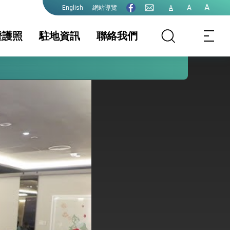
A
A
網站導覽
A
English
證護照
駐地資訊
聯絡我們
護全球健康的創新能量
務公告
地基本資料
護照
簽證及入境須知
文件證明
生活資訊
證
保及性平諮詢機
入出境(含大陸地區
行事曆
人民赴臺)
院全力支持並盡速通過