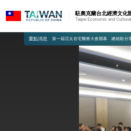
:::
外交部重要言論
:::
駐奧克蘭台北經濟文化
我國政府將在美國亞利桑納州設立「駐鳳
Taipei Economic and Cultural
第一屆亞太在宅醫療大會開幕 總統盼分
重點消息
外交部發布WHA文宣影片「台灣醫療點
總統出訪史瓦帝尼返國談話 強調臺灣人
堅定走向世界 賴總統抵達史瓦帝尼王國進
總統與五院院長新春茶敘 盼化分歧為團
總統農曆春節談話
台美貿易協議完成簽署達成6大目標、創5
臺美簽署「對等貿易協定」確立對等關稅15
總統接受「法新社」（AFP）專訪內容