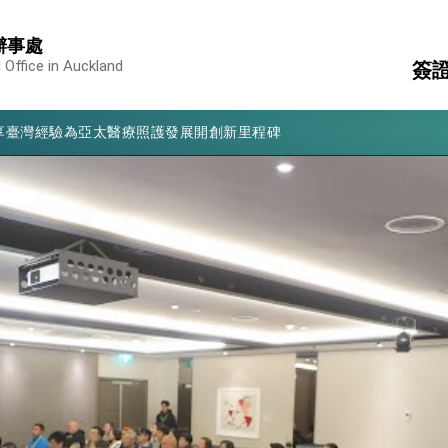
辦事處
凰城辦事處」，進一步深化台美交流合作
 Office in Auckland
簽
享臺灣經驗為亞太醫療照護發展開創新里程碑
亮世界」及「台灣智慧醫療與健康產業展」預告短片，向世界展現台灣守
領
駐
有權利走向世界 盼與理念相近國家共同維護國際秩序
簽
消
構
行國是訪問
結、為國家邁出合作第一步
大歷史性突破 總統強調將以3大面向加速臺灣經濟轉型升級 籲請立
%且不疊加 我輸美2072項產品豁免對等關稅