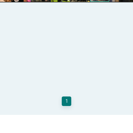
記者會 強調以實力守護台海和平 以決心掌握國家命運
說
 堅持團結 迎風轉型 穩健前行
凰城辦事處」，進一步深化台美交流合作
1