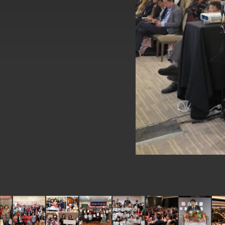
外交部長林佳龍於《外交事務》撰文指出
總統主持「台美經濟繁榮夥伴對話」記者
外交部長林佳龍接受印尼「時代雜誌」專
外交部長林佳龍午宴歡迎美國聯邦參議員
外交部長林佳龍接見美國智庫「德國馬歇
臺美經貿談判獲階段性成果 卓揆期勉爭取
卓揆：臺美關稅談判階段性結果有助臺灣
外交部與數位發展部攜手合作，整合台灣
外交部長林佳龍主持第35次「參與亞太經
民調顯示多數國人滿意政府外交表現，高