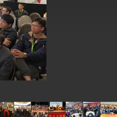
式，期許數位轉 型迎向下個50年
繁榮