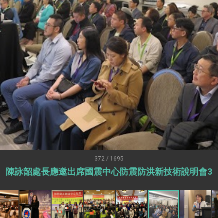
：自由世界 需要台灣，團結合作方能守護繁榮
外交部長林佳龍出席《台灣光華雜誌》50週年慶「見證蛻變，分享世界的光華」開幕
會 說明臺美合作三大戰略方向 盼與民主夥伴共同引領 下一個世代的
訪，闡述印太安全局勢，籲深化台印尼半導體供應鏈合作
蓋耶哥訪問團
爾基金會」訪問團一行，深化跨大西洋戰略夥伴關係
時間完成「臺美對等貿易協定」簽署
取得有利戰略地位 全力支持「臺美對等貿易協定」簽署
雄厚數位實力，達成固邦榮邦目標
372 / 1695
陳詠韶處長應邀出席國震中心防震防洪新技術說明會3
濟合作策略小組」跨部會會議
度支持「總合外交」與台歐美日關係深化
總統以「韌性之島，希望之光」為題發表2026新 年談話