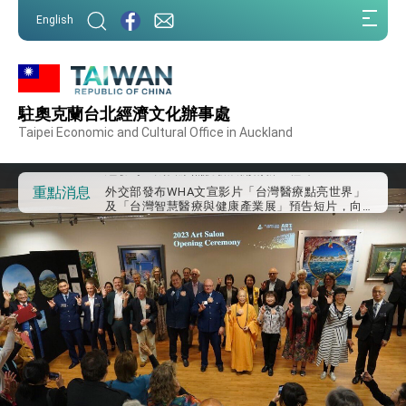
:::
English
:::
外交部重要言論
駐奧克蘭台北經濟文化辦事處
我國政府將在美國亞利桑納州設立「駐鳳凰城辦
事處」，進一步深化台美交流合作
Taipei Economic and Cultural Office in Auckland
第一屆亞太在宅醫療大會開幕 總統盼分享臺灣
經驗為亞太醫療照護發展開創新里程碑
外交部發布WHA文宣影片「台灣醫療點亮世界」
重點消息
及「台灣智慧醫療與健康產業展」預告短片，向
世界展現台灣守護全球健康的創新能量
總統出訪史瓦帝尼返國談話 強調臺灣人有權利
走向世界 盼與理念相近國家共同維護國際秩序
堅定走向世界 賴總統抵達史瓦帝尼王國進行國是
訪問
總統與五院院長新春茶敘 盼化分歧為團結、為
國家邁出合作第一步
總統農曆春節談話
台美貿易協議完成簽署達成6大目標、創5大歷史
性突破 總統強調將以3大面向加速臺灣經濟轉型
升級 籲請立院全力支持並盡速通過
臺美簽署「對等貿易協定」確立對等關稅15%且不