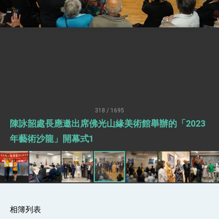
疊加 我輸美2072項產品豁免對等關稅
總統接受「法新社」（AFP）專訪內容
外交部長林佳龍於《外交事務》撰文指出：自由
世界 需要台灣，團結合作方能守護繁榮
外交部長林佳龍出席《台灣光華雜誌》50週年慶
「見證蛻變，分享世界的光華」開幕式，期許數
位轉 型迎向下個50年
總統主持「台美經濟繁榮夥伴對話」記者會 說
明臺美合作三大戰略方向 盼與民主夥伴共同引
領 下一個世代的繁榮
外交部長林佳龍接受印尼「時代雜誌」專訪，闡
述印太安全局勢，籲深化台印尼半導體供應鏈合
318 / 1695
作
外交部長林佳龍午宴歡迎美國聯邦參議員蓋耶哥
陳詠韶處長應邀出席佛光山緣美術館舉辦的「2023
訪問團
外交部長林佳龍接見美國智庫「德國馬歇爾基金
年藝術沙龍」開幕式1
會」訪問團一行，深化跨大西洋戰略夥伴關係
臺美經貿談判獲階段性成果 卓揆期勉爭取時間完
成「臺美對等貿易協定」簽署
卓揆：臺美關稅談判階段性結果有助臺灣取得有
利戰略地位 全力支持「臺美對等貿易協定」簽署
外交部與數位發展部攜手合作，整合台灣雄厚數
位實力，達成固邦榮邦目標
相簿列表
外交部長林佳龍主持第35次「參與亞太經濟合作