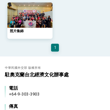
策略小組」跨部會會議
民調顯示多數國人滿意政府外交表現，高度支持
「總合外交」與台歐美日關係深化
總統以「韌性之島，希望之光」為題發表2026新
年談話
總統主持「守護民主台灣國安行動方案」記者
會 強調以實力守護台海和平 以決心掌握國家
照片集錦
命運
變局中 奮起的新臺灣 總統發表國慶演說
總統發表執政周年談話 盼面對未來挑戰 堅持
1
團結 迎風轉型 穩健前行
賴總統就職演說影片
總統重要談話
中華民國外交部 版權所有
駐奧克蘭台北經濟文化辦事處
外交部重要言論
我國政府將在美國亞利桑納州設立「駐鳳凰城辦
電話
事處」，進一步深化台美交流合作
+64-9-303-3903
傳真