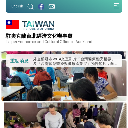
:::
English
:::
外交部重要言論
駐奧克蘭台北經濟文化辦事處
我國政府將在美國亞利桑納州設立「駐鳳凰城辦
事處」，進一步深化台美交流合作
Taipei Economic and Cultural Office in Auckland
第一屆亞太在宅醫療大會開幕 總統盼分享臺灣
經驗為亞太醫療照護發展開創新里程碑
外交部發布WHA文宣影片「台灣醫療點亮世界」
重點消息
及「台灣智慧醫療與健康產業展」預告短片，向
世界展現台灣守護全球健康的創新能量
總統出訪史瓦帝尼返國談話 強調臺灣人有權利
走向世界 盼與理念相近國家共同維護國際秩序
堅定走向世界 賴總統抵達史瓦帝尼王國進行國是
訪問
總統與五院院長新春茶敘 盼化分歧為團結、為
國家邁出合作第一步
總統農曆春節談話
台美貿易協議完成簽署達成6大目標、創5大歷史
性突破 總統強調將以3大面向加速臺灣經濟轉型
升級 籲請立院全力支持並盡速通過
臺美簽署「對等貿易協定」確立對等關稅15%且不