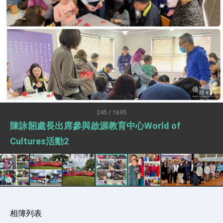
疊加 我輸美2072項產品豁免對等關稅
總統接受「法新社」（AFP）專訪內容
外交部長林佳龍於《外交事務》撰文指出：自由
世界 需要台灣，團結合作方能守護繁榮
外交部長林佳龍出席《台灣光華雜誌》50週年慶
「見證蛻變，分享世界的光華」開幕式，期許數
位轉 型迎向下個50年
總統主持「台美經濟繁榮夥伴對話」記者會 說
明臺美合作三大戰略方向 盼與民主夥伴共同引
領 下一個世代的繁榮
外交部長林佳龍接受印尼「時代雜誌」專訪，闡
述印太安全局勢，籲深化台印尼半導體供應鏈合
245 / 1695
作
副總統接見美參議員蓋耶哥 強調美國是臺灣重
陳詠韶處長出席參與啟源教育中心World of
要合作夥伴
外交部長林佳龍午宴歡迎美國聯邦參議員蓋耶哥
Cultures活動2
訪問團
外交部長林佳龍接見美國智庫「德國馬歇爾基金
會」訪問團一行，深化跨大西洋戰略夥伴關係
臺美經貿談判獲階段性成果 卓揆期勉爭取時間完
成「臺美對等貿易協定」簽署
卓揆：臺美關稅談判階段性結果有助臺灣取得有
利戰略地位 全力支持「臺美對等貿易協定」簽署
相簿列表
外交部與數位發展部攜手合作，整合台灣雄厚數