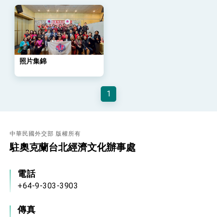
位實力，達成固邦榮邦目標
外交部長林佳龍主持第35次「參與亞太經濟合作
策略小組」跨部會會議
民調顯示多數國人滿意政府外交表現，高度支持
「總合外交」與台歐美日關係深化
總統以「韌性之島，希望之光」為題發表2026新
年談話
照片集錦
總統主持「守護民主台灣國安行動方案」記者
會 強調以實力守護台海和平 以決心掌握國家
命運
1
變局中 奮起的新臺灣 總統發表國慶演說
總統發表執政周年談話 盼面對未來挑戰 堅持
團結 迎風轉型 穩健前行
賴總統就職演說影片
中華民國外交部 版權所有
駐奧克蘭台北經濟文化辦事處
總統重要談話
電話
外交部重要言論
+64-9-303-3903
我國政府將在美國亞利桑納州設立「駐鳳凰城辦
事處」，進一步深化台美交流合作
傳真