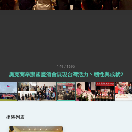
疊加 我輸美2072項產品豁免對等關稅
總統接受「法新社」（AFP）專訪內容
外交部長林佳龍於《外交事務》撰文指出：自由
世界 需要台灣，團結合作方能守護繁榮
外交部長林佳龍出席《台灣光華雜誌》50週年慶
「見證蛻變，分享世界的光華」開幕式，期許數
位轉 型迎向下個50年
總統主持「台美經濟繁榮夥伴對話」記者會 說
明臺美合作三大戰略方向 盼與民主夥伴共同引
領 下一個世代的繁榮
外交部長林佳龍接受印尼「時代雜誌」專訪，闡
述印太安全局勢，籲深化台印尼半導體供應鏈合
149 / 1695
作
外交部長林佳龍午宴歡迎美國聯邦參議員蓋耶哥
奧克蘭舉辦國慶酒會展現台灣活力丶韌性與成就2
訪問團
外交部長林佳龍接見美國智庫「德國馬歇爾基金
會」訪問團一行，深化跨大西洋戰略夥伴關係
臺美經貿談判獲階段性成果 卓揆期勉爭取時間完
成「臺美對等貿易協定」簽署
卓揆：臺美關稅談判階段性結果有助臺灣取得有
利戰略地位 全力支持「臺美對等貿易協定」簽署
相簿列表
外交部與數位發展部攜手合作，整合台灣雄厚數
位實力，達成固邦榮邦目標
外交部長林佳龍主持第35次「參與亞太經濟合作