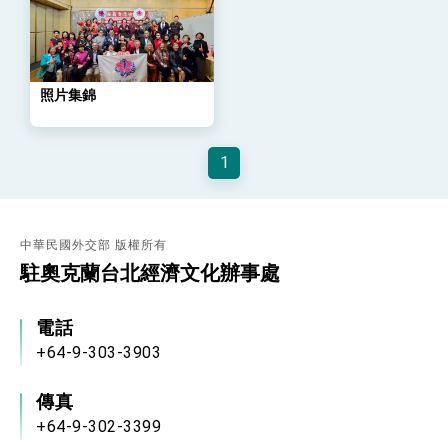
策略小組」跨部會會議
民調顯示多數國人滿意政府外交表現，高度支持
「總合外交」與台歐美日關係深化
總統以「韌性之島，希望之光」為題發表2026新
年談話
照片集錦
總統主持「守護民主台灣國安行動方案」記者
會 強調以實力守護台海和平 以決心掌握國家
命運
變局中 奮起的新臺灣 總統發表國慶演說
1
總統發表執政周年談話 盼面對未來挑戰 堅持
團結 迎風轉型 穩健前行
賴總統就職演說影片
中華民國外交部 版權所有
駐奧克蘭台北經濟文化辦事處
總統重要談話
外交部重要言論
電話
我國政府將在美國亞利桑納州設立「駐鳳凰城辦
+64-9-303-3903
事處」，進一步深化台美交流合作
傳真
+64-9-302-3399