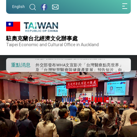
:::
English
:::
外交部重要言論
駐奧克蘭台北經濟文化辦事處
我國政府將在美國亞利桑納州設立「駐鳳凰城辦
事處」，進一步深化台美交流合作
Taipei Economic and Cultural Office in Auckland
第一屆亞太在宅醫療大會開幕 總統盼分享臺灣
經驗為亞太醫療照護發展開創新里程碑
外交部發布WHA文宣影片「台灣醫療點亮世界」
重點消息
及「台灣智慧醫療與健康產業展」預告短片，向
世界展現台灣守護全球健康的創新能量
總統出訪史瓦帝尼返國談話 強調臺灣人有權利
走向世界 盼與理念相近國家共同維護國際秩序
堅定走向世界 賴總統抵達史瓦帝尼王國進行國是
訪問
總統與五院院長新春茶敘 盼化分歧為團結、為
國家邁出合作第一步
總統農曆春節談話
台美貿易協議完成簽署達成6大目標、創5大歷史
性突破 總統強調將以3大面向加速臺灣經濟轉型
升級 籲請立院全力支持並盡速通過
臺美簽署「對等貿易協定」確立對等關稅15%且不