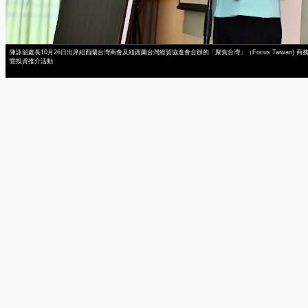
陳詠韶處長10月26日出席紐西蘭台灣商會及紐西蘭台灣經貿協進會合辦的「聚焦台灣」（Focus Taiwan) 商
暨投資推介活動