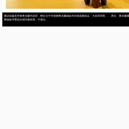
陳詠韶處長拜會奧克蘭市政府，轉交台中市致贈奧克蘭姊妹市的漆器藝術品「大叔與祥獸」， 將在「奧克蘭
際姊妹市暨友好城市藝術展」中展出。