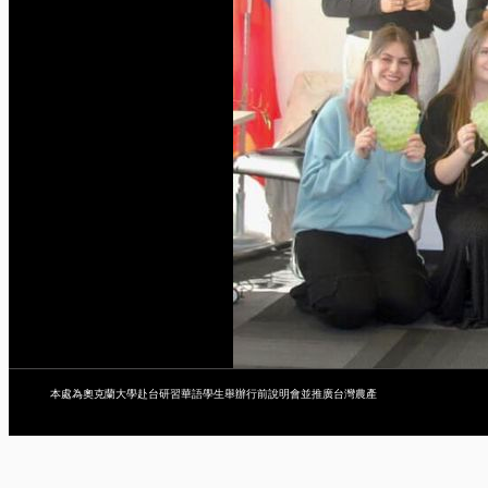
本處為奧克蘭大學赴台研習華語學生舉辦行前說明會並推廣台灣農產