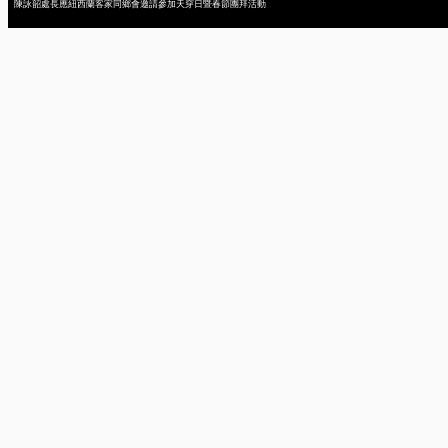
陳詠韶處長應紐西蘭客家同鄉會邀請參加天穿日暨春節團拜活動