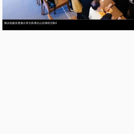
陳詠韶處長應邀出席北島佛光山浴佛節活動4