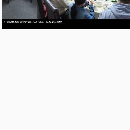
紐西蘭客家同鄉會歡慶成立30週年，舉行慶祝餐會