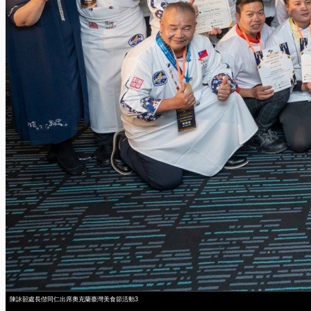
陳詠韶處長偕同仁出席奧克蘭臺灣美食節活動3