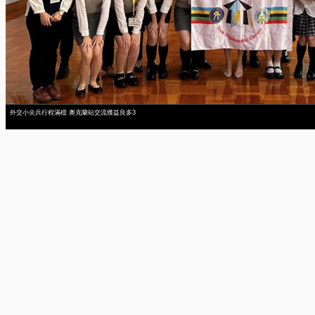
外交小尖兵行程滿檔 奧克蘭站交流獲益良多3