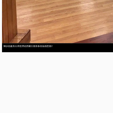
陳詠韶處長出席慈濟紐西蘭分會新春祝福感恩會2