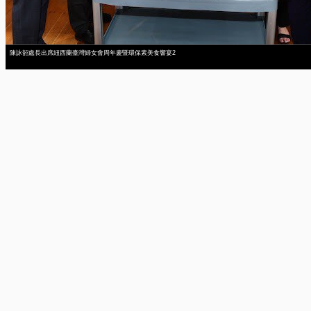
陳詠韶處長出席紐西蘭臺灣婦女會周年慶暨環保素美食響宴2