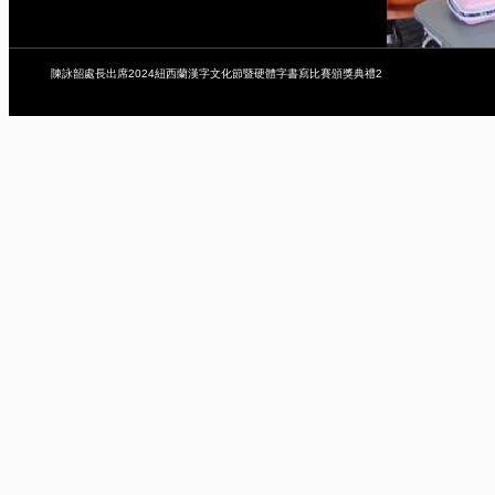
陳詠韶處長出席2024紐西蘭漢字文化節暨硬體字書寫比賽頒獎典禮2