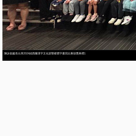
陳詠韶處長出席2024紐西蘭漢字文化節暨硬體字書寫比賽頒獎典禮1