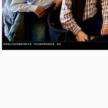
辦事處出席紐西蘭臺灣婦女會「8件與錢和權有關的事」講座