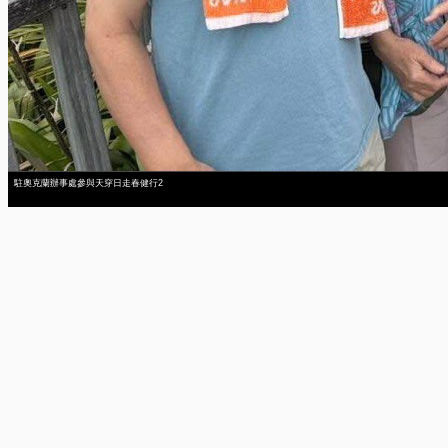
駐奧克蘭辦事處參與天穿日走春健行2