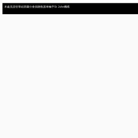
本處見證世華紐西蘭分會捐贈救護車輛予St John機構