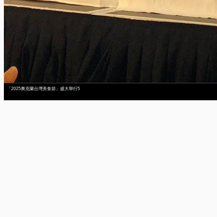
「2025奧克蘭台灣美食節」盛大舉行5