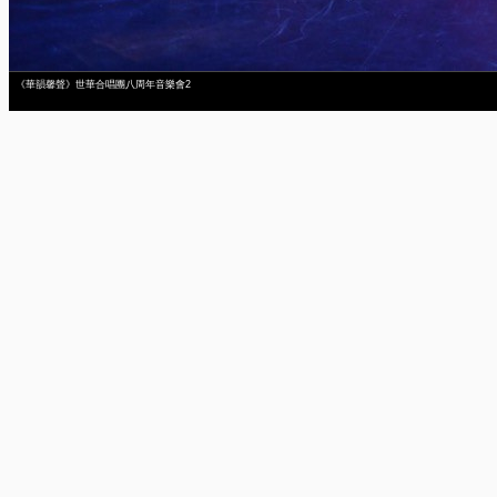
《華韻馨聲》世華合唱團八周年音樂會2