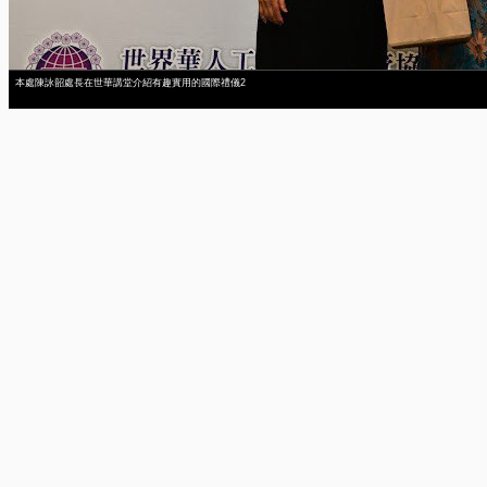
本處陳詠韶處長在世華講堂介紹有趣實用的國際禮儀2