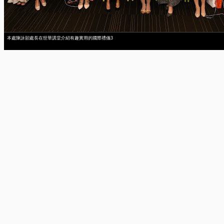
本處陳詠韶處長在世華講堂介紹有趣實用的國際禮儀3