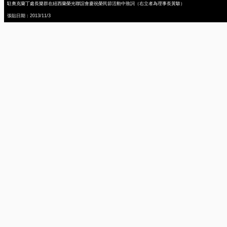
駐奧克蘭丁處長樂群在紐西蘭榮光聯誼會慶祝榮民節活動中致詞（右立者為理事長黃騅）
張貼日期：2013/11/3