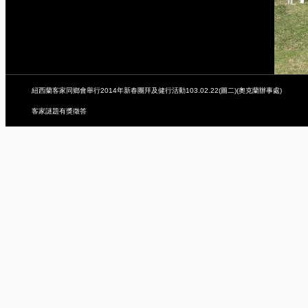
紐西蘭客家同鄉會舉行2014年新春團拜及健行活動103.02.22(圖二)(奧克蘭辦事處)
客家謎題有獎徵答