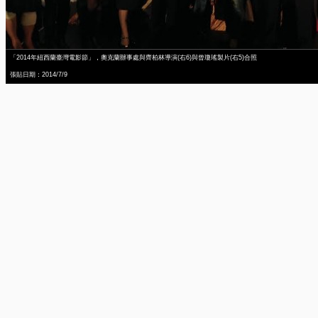
「2014年紐西蘭臺灣電影節」，奧克蘭辦事處與齊柏林導演(右6)與曾瓊瑤製片(右5)合照
張貼日期：2014/7/9