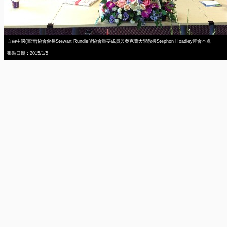
自由中國(臺灣)協會會長Stewart Rundle偕協會重要成員與奧克蘭大學教授Stephon Hoadley拜會本處
張貼日期：2015/1/5