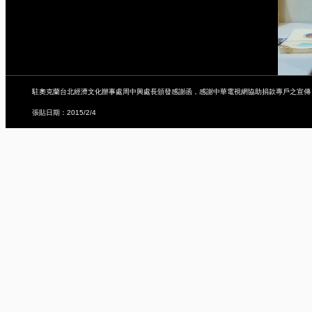
駐奧克蘭台北經濟文化辦事處周中興處長頒發感謝函，感謝中華電視網協助捐款專戶之宣傳
張貼日期：2015/2/4