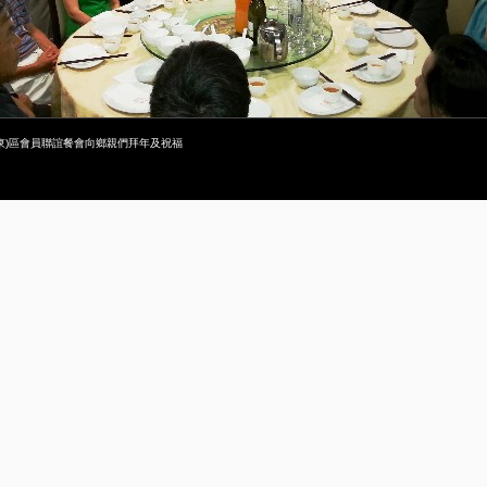
東)區會員聯誼餐會向鄉親們拜年及祝福