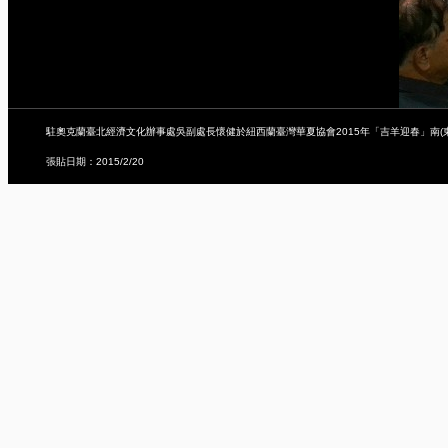
駐奧克蘭臺北經濟文化辦事處吳副處長懷健於紐西蘭臺灣華夏協會2015年「吉羊迎春」南(
張貼日期：2015/2/20