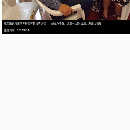
紐西蘭奧克蘭僑界辦理菁英培養課程：「創造力培養」講座-小組討論腦力激盪之情形
張貼日期：2015/2/24