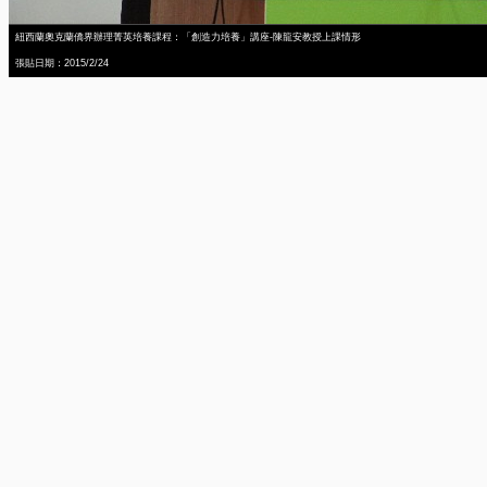
紐西蘭奧克蘭僑界辦理菁英培養課程：「創造力培養」講座-陳龍安教授上課情形
張貼日期：2015/2/24