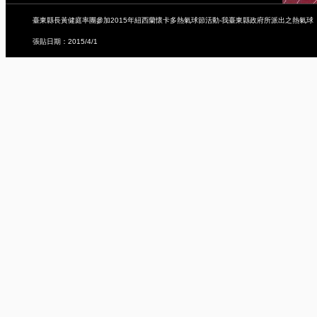
臺東縣長黃健庭率團參加2015年紐西蘭懷卡多熱氣球節活動-我臺東縣政府所派出之熱氣球
張貼日期：2015/4/1