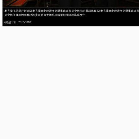
奥克蘭僑界舉行歡迎駐奧克蘭臺北經濟文化辦事處處長周中興抵紐履新晚宴-駐奧克蘭臺北經濟文化辦事處處
周中興頒發新聘僑務諮詢委員聘書予總統府國策顧問施郭鳳珠女士
張貼日期：2015/5/18