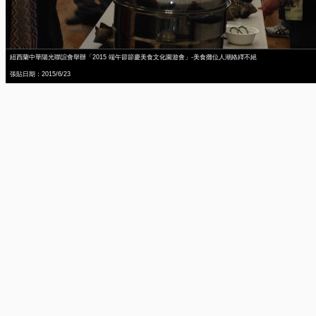
紐西蘭中華陽光聯誼會舉辦「2015 端午節節慶美食文化園遊會」-美食攤位人潮絡繹不絕
張貼日期：2015/6/23