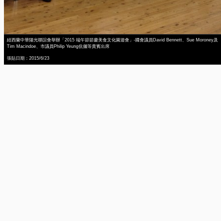
紐西蘭中華陽光聯誼會舉辦「2015 端午節節慶美食文化園遊會」-國會議員David Bennett、Sue Moroney及
Tim Macindoe、市議員Philip Yeung伉儷等貴賓出席
張貼日期：2015/6/23