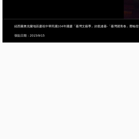
紐西蘭奧克蘭地區慶祝中華民國104年國慶「臺灣文藝季」好戲連臺-「臺灣躍青春」壓軸登
張貼日期：2015/9/15