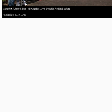
紐西蘭奧克蘭僑界慶祝中華民國建國104年舉行升旗典禮暨慶祝茶會
張貼日期：2015/10/13