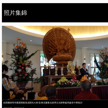
照片集錦
紐西蘭慈明寺圓通寶殿落成開光大典-駐奧克蘭臺北經濟文化辦事處周處長中興致詞