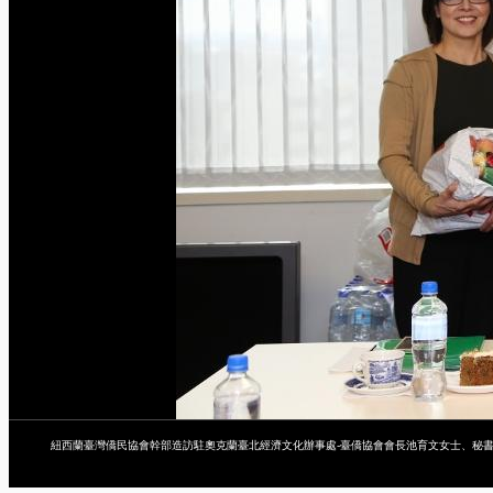
紐西蘭臺灣僑民協會幹部造訪駐奧克蘭臺北經濟文化辦事處-臺僑協會會長池育文女士、秘