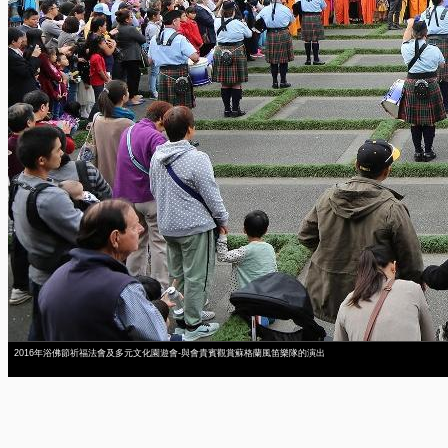
2016年浴佛節祈福法會及多元文化園遊會-與會貴賓觀賞蘇格蘭風笛樂隊的演出