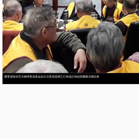
國軍退除役官兵輔導委員會金副主任委員筱輝乙行來紐訪視紐西蘭榮光聯誼會